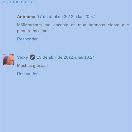
2 comentarios:
Anónimo
17 de abril de 2012 a las 20:57
MMMmmmm me encanto es muy hermoso siento que
penetra mi alma
Responder
Vicky
19 de abril de 2012 a las 18:24
Muchas gracias!
Responder