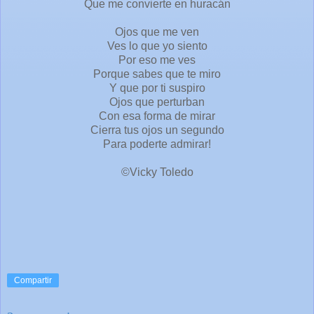
Que me convierte en huracán
Ojos que me ven
Ves lo que yo siento
Por eso me ves
Porque sabes que te miro
Y que por ti suspiro
Ojos que perturban
Con esa forma de mirar
Cierra tus ojos un segundo
Para poderte admirar!
©Vicky Toledo
Compartir