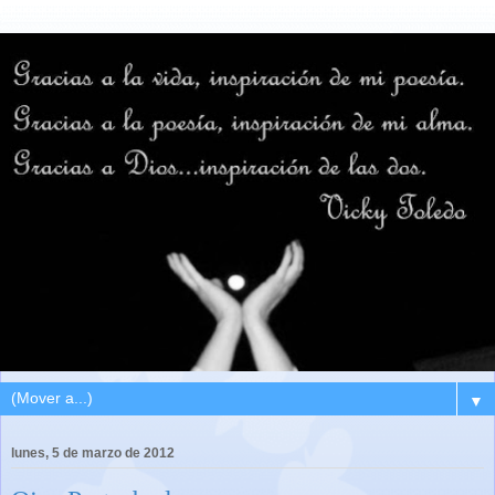
▼
lunes, 5 de marzo de 2012