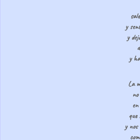
sal
y sent
y dej
d
y ha
La m
no 
en
que 
y nos 
com