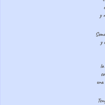
y n
Somos
y 
la
so
una 
Teng