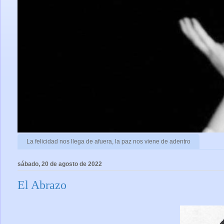
La felicidad nos llega de afuera, la paz nos viene de adentro
sábado, 20 de agosto de 2022
El Abrazo