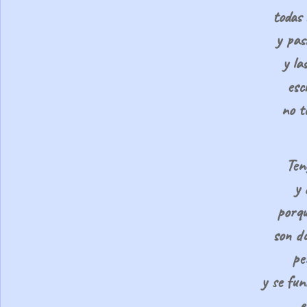
todas 
y pas
y la
esc
no t
Ten
y 
porqu
son do
pe
y se fun
e