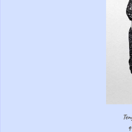
Teng
q