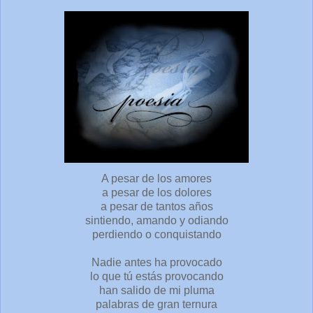
A pesar de los amores
a pesar de los dolores
a pesar de tantos años
sintiendo, amando y odiando
perdiendo o conquistando
Nadie antes ha provocado
lo que tú estás provocando
han salido de mi pluma
palabras de gran ternura