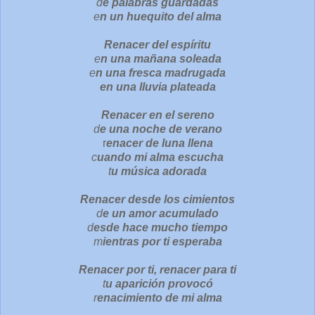
d
e palabras guardadas
e
n un huequito del alma
Renacer del espíritu
e
n una mañana soleada
e
n una fresca madrugada
en una lluvia plateada
Renacer en el sereno
d
e una noche de verano
r
enacer de luna llena
c
uando mi alma escucha
t
u música adorada
Renacer desde los cimientos
d
e un amor acumulado
d
esde hace mucho tiempo
m
ientras por ti esperaba
Renacer por ti, renacer para ti
t
u aparición provocó
r
enacimiento de mi alma