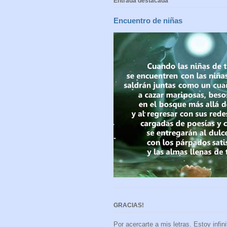
Entrada destacada
Encuentro de niñas
GRACIAS!
Por acercarte a mis letras. Estoy infi