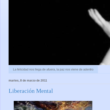
La felicidad nos llega de afuera, la paz nos viene de adentro
martes, 8 de marzo de 2011
Liberación Mental