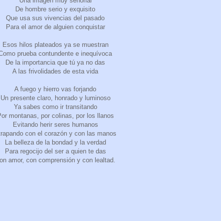
Una imagen muy señorial
De hombre serio y exquisito
Que usa sus vivencias del pasado
Para el amor de alguien conquistar
Esos hilos plateados ya se muestran
Como prueba contundente e inequívoca
De la importancia que tú ya no das
A las frivolidades de esta vida
A fuego y hierro vas forjando
Un presente claro, honrado y luminoso
Ya sabes como ir transitando
or montanas, por colinas, por los llanos
Evitando herir seres humanos
trapando con el corazón y con las manos
La belleza de la bondad y la verdad
Para regocijo del ser a quien te das
on amor, con comprensión y con lealtad.