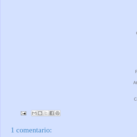
P
A
C
1 comentario: